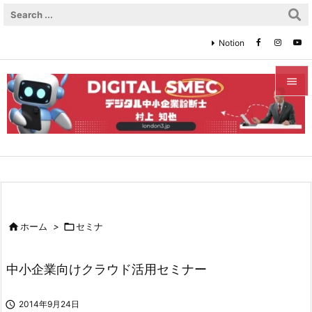
Notion


メニュ

サイド

前へ


ホーム
>

セミナ
次へ

中小企業向けクラウド活用セミナー
検索

2014年9月24日