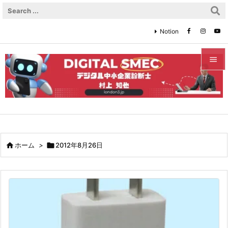
Notion


メニュ

サイド

前へ

ホーム
>

2012年8月26日

次へ

検索