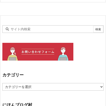
カテゴリー
カ
テ
ゴ
リ
ー
にほんブログ村