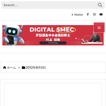
Notion


メニュ

サイド

前へ

ホーム
>

2012年8月5日

次へ

検索