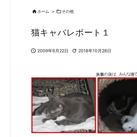

ホーム
>

その他
猫キャバレポート１

2009年9月22日

2018年10月28日