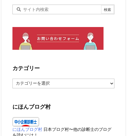
カテゴリー
カ
テ
ゴ
リ
ー
にほんブログ村
にほんブログ村
日本ブログ村〜他の診断士のブログ
を読むには！