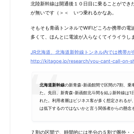
北陸新幹線は開通後１０日目に乗ることができ
が無いです（＞＜ いつ乗れるかなあ。
そもそも青函トンネルでWIFIどころか携帯の
多くて、ほんとに電波が入らなくてイライラし
JR北海道、北海道新幹線トンネル内では携帯が
http://kitagoe.jp/research/you-cant-call-on-s
北海道新幹線
の新青森-新函館間で区間の7割、乗
た。先日、新青森-新函館北斗間を結ぶ新幹線は1日
れた。利用者層はビジネス客が多く想定されるが
は低下するのではないかと言う関係者からの懸念
７割の区間で、時間的には半分の５割で圏外・・