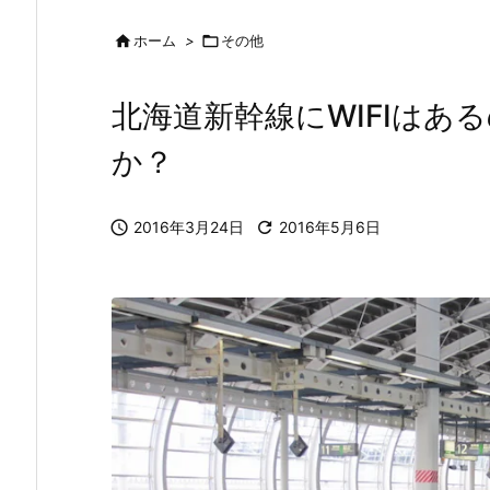

ホーム
>

その他
北海道新幹線にWIFIはあ
か？

2016年3月24日

2016年5月6日