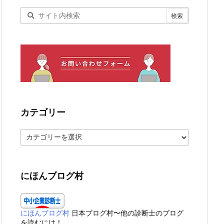
カテゴリー
カ
テ
ゴ
リ
ー
にほんブログ村
にほんブログ村
日本ブログ村〜他の診断士のブログ
を読むには！