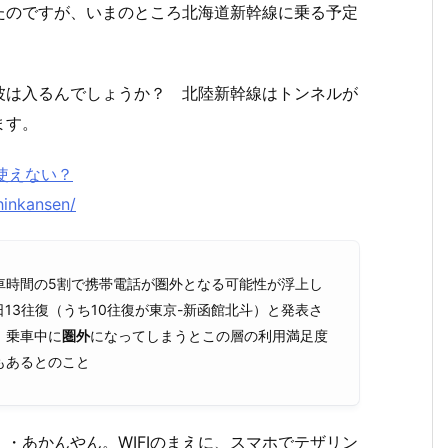
たのですが、いまのところ北海道新幹線に乗る予定
電波は入るんでしょうか？ 北陸新幹線はトンネルが
ます。
使えない？
hinkansen/
車時間の5割で携帯電話が圏外となる可能性が浮上し
13往復（うち10往復が東京-新函館北斗）と発表さ
、乗車中に
圏外
になってしまうとこの層の利用満足度
もあるとのこと
・あかんやん。WIFIのまえに、スマホでテザリン