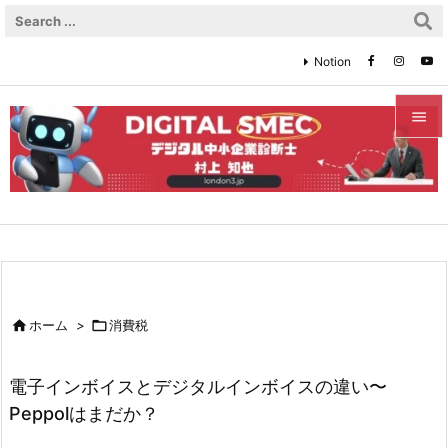
Notion


メニュ

サイド

前へ


ホーム
>

消費税
次へ

電子インボイスとデジタルインボイスの違い〜
検索
Peppolはまだか？