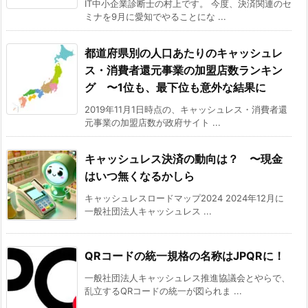
IT中小企業診断士の村上です。 今度、決済関連のセ
ミナを9月に愛知でやることにな ...
都道府県別の人口あたりのキャッシュレ
ス・消費者還元事業の加盟店数ランキン
グ 〜1位も、最下位も意外な結果に
2019年11月1日時点の、キャッシュレス・消費者還
元事業の加盟店数が政府サイト ...
キャッシュレス決済の動向は？ 〜現金
はいつ無くなるかしら
キャッシュレスロードマップ2024 2024年12月に
一般社団法人キャッシュレス ...
QRコードの統一規格の名称はJPQRに！
一般社団法人キャッシュレス推進協議会とやらで、
乱立するQRコードの統一が図られま ...