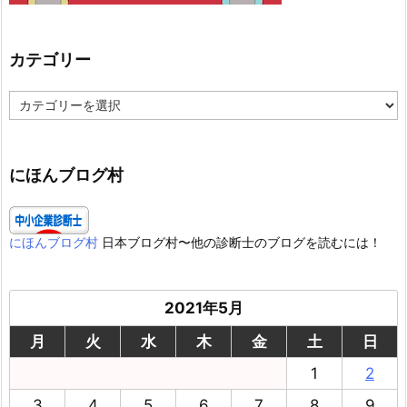
カテゴリー
カ
テ
ゴ
リ
ー
にほんブログ村
にほんブログ村
日本ブログ村〜他の診断士のブログを読むには！
2021年5月
月
火
水
木
金
土
日
1
2
3
4
5
6
7
8
9