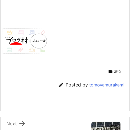

決済

Posted by
tomoyamurakami

Next