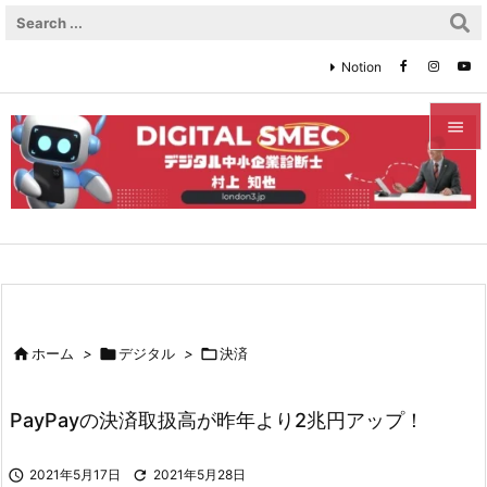
Notion


メニュ

サイド

前へ


ホーム
>

デジタル
>

決済
次へ

PayPayの決済取扱高が昨年より2兆円アップ！
検索

2021年5月17日

2021年5月28日