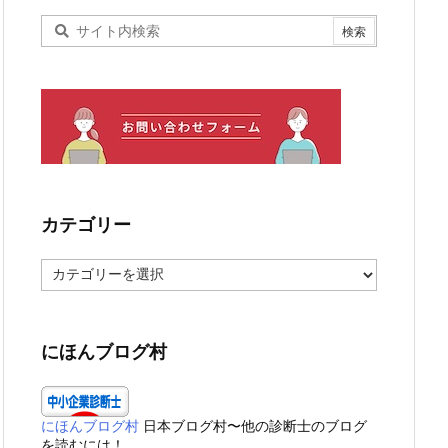
カテゴリー
カ
テ
ゴ
リ
ー
にほんブログ村
にほんブログ村
日本ブログ村〜他の診断士のブログ
を読むには！