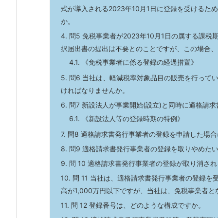
式が導入される2023年10月1日に登録を受ける
か。
4.
問5 免税事業者が2023年10月1日の属する
択届出書の提出は不要とのことですが、この場合、
4.1.
《免税事業者に係る登録の経過措置》
5.
問6 当社は、軽減税率対象品目の販売を行って
ければなりませんか。
6.
問7 新設法人が事業開始(設立)と同時に適格請
6.1.
《新設法人等の登録時期の特例》
7.
問8 適格請求書発行事業者の登録を申請した場
8.
問9 適格請求書発行事業者の登録を取りやめた
9.
問 10 適格請求書発行事業者の登録が取り消さ
10.
問 11 当社は、適格請求書発行事業者の登録
高が1,000万円以下ですが、当社は、免税事業者
11.
問 12 登録番号は、どのような構成ですか。