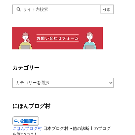
カテゴリー
カ
テ
ゴ
リ
ー
にほんブログ村
にほんブログ村
日本ブログ村〜他の診断士のブログ
を読むには！