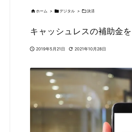

ホーム
>

デジタル
>

決済
キャッシュレスの補助金を

2019年5月21日

2021年10月28日