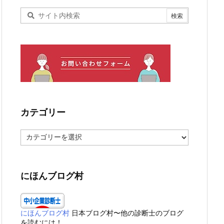
カテゴリー
カ
テ
ゴ
リ
ー
にほんブログ村
にほんブログ村
日本ブログ村〜他の診断士のブログ
を読むには！