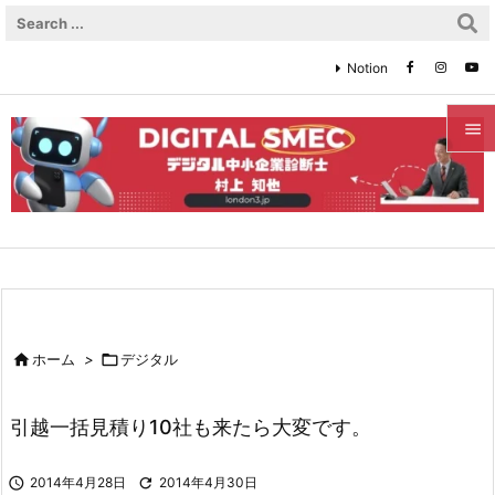
Notion


メニュ

サイド

前へ


ホーム
>

デジタル
次へ

引越一括見積り10社も来たら大変です。
検索

2014年4月28日

2014年4月30日