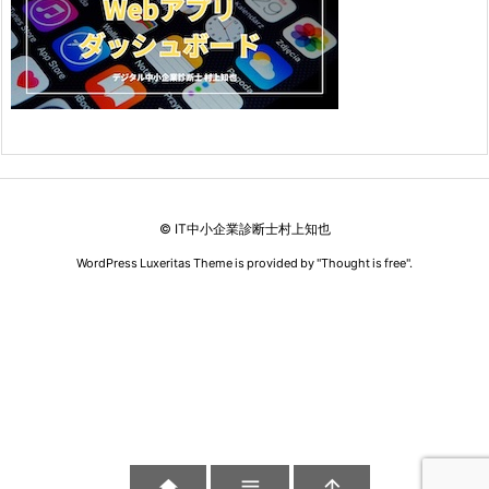
©
IT中小企業診断士村上知也
WordPress Luxeritas Theme is provided by "
Thought is free
".


