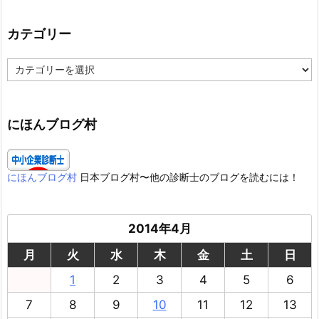
カテゴリー
カ
テ
ゴ
リ
ー
にほんブログ村
にほんブログ村
日本ブログ村〜他の診断士のブログを読むには！
2014年4月
月
火
水
木
金
土
日
1
2
3
4
5
6
7
8
9
10
11
12
13