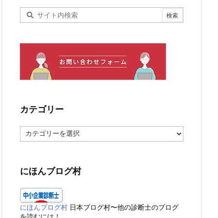
カテゴリー
カ
テ
ゴ
リ
ー
にほんブログ村
にほんブログ村
日本ブログ村〜他の診断士のブログ
を読むには！