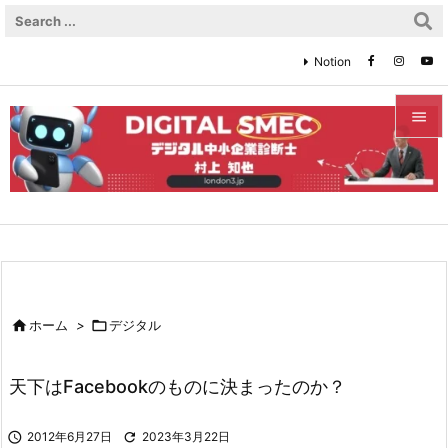
Notion


メニュ

サイド

前へ


ホーム
>

デジタル
次へ

天下はFacebookのものに決まったのか？
検索

2012年6月27日

2023年3月22日