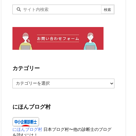
カテゴリー
カ
テ
ゴ
リ
ー
にほんブログ村
にほんブログ村
日本ブログ村〜他の診断士のブログ
を読むには！