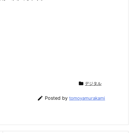

デジタル

Posted by
tomoyamurakami