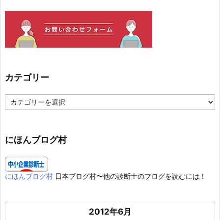
カテゴリー
カ
テ
ゴ
リ
ー
にほんブログ村
にほんブログ村
日本ブログ村〜他の診断士のブログを読むには！
2012年6月