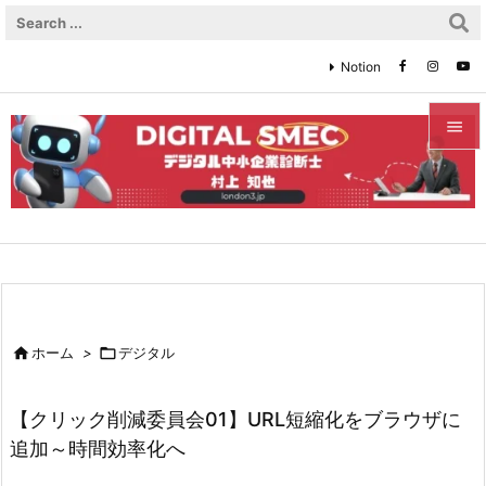
Notion


メニュ

サイド

前へ


ホーム
>

デジタル
次へ

【クリック削減委員会01】URL短縮化をブラウザに
検索
追加～時間効率化へ