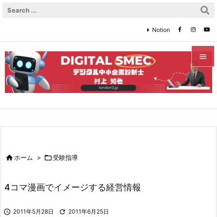
Notion


メニュ

サイド

前へ


ホーム
>

受験指導
次へ

4コマ漫画でイメージする経営情報
検索

2011年5月28日

2011年6月25日