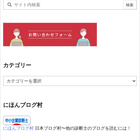
カテゴリー
カ
テ
ゴ
リ
ー
にほんブログ村
にほんブログ村
日本ブログ村〜他の診断士のブログを読むには！