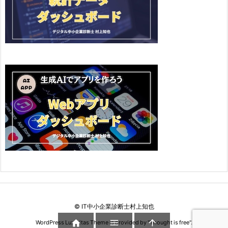
©
IT中小企業診断士村上知也



WordPress Luxeritas Theme is provided by "
Thought is free
".