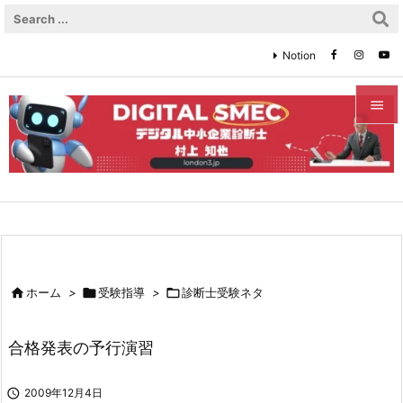
Notion


メニュ

サイド

前へ


ホーム
>

受験指導
>

診断士受験ネタ
次へ

合格発表の予行演習
検索

2009年12月4日