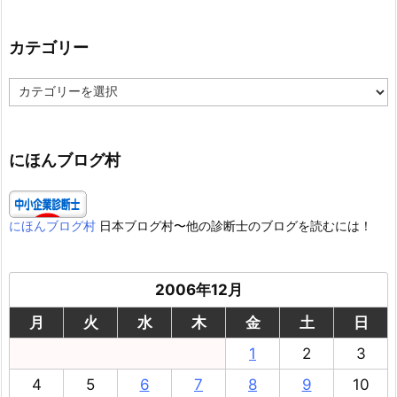
カテゴリー
カ
テ
ゴ
リ
ー
にほんブログ村
にほんブログ村
日本ブログ村〜他の診断士のブログを読むには！
2006年12月
月
火
水
木
金
土
日
1
2
3
4
5
6
7
8
9
10