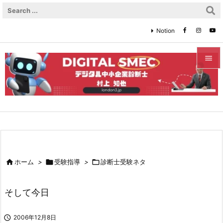
Notion


メニュ

サイド

前へ


ホーム
>

受験指導
>

診断士受験ネタ
次へ

そして今日
検索

2006年12月8日