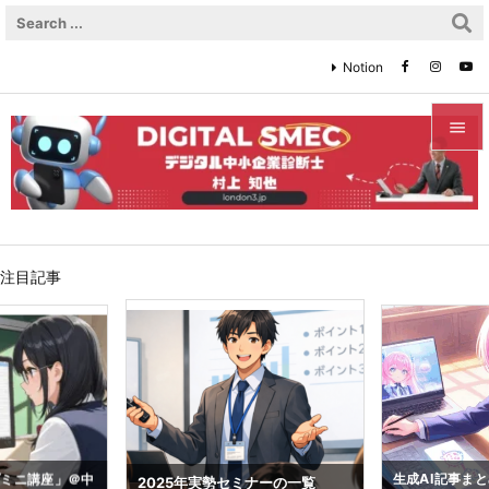
Notion


メニュ

サイド
注目記事

前へ

次へ

検索
プミニ講座」＠中
生成AI記事ま
2025年実勢セミナーの一覧