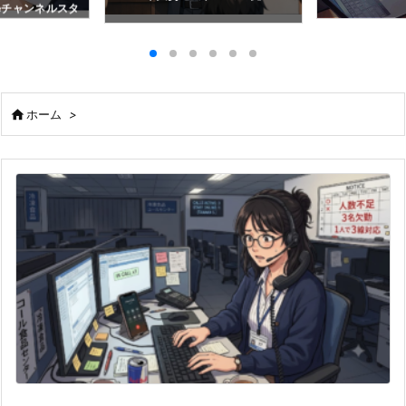
beチャンネルスタ

ホーム
>