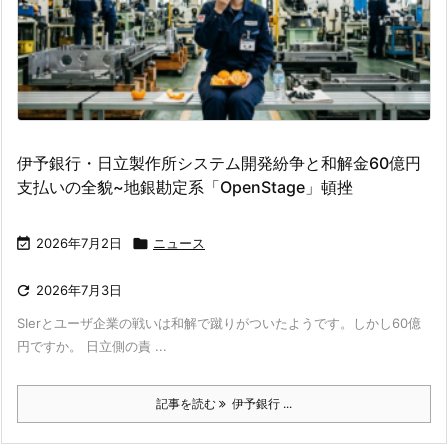
伊予銀行・日立製作所システム開発紛争と和解金60億円
支払いの全貌~地銀勘定系「OpenStage」頓挫

2026年7月2日

ニュース

2026年7月3日
SIerとユーザ企業の戦いは和解で蹴りがついたようです。しかし60億
円ですか。 日立側の責 ...
記事を読む
伊予銀行 ...