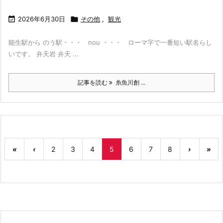

2026年6月30日

その他
,
観光
能生駅から のう駅・・・ nou ・・・ ローマ字で一番短い駅名らし
いです。 弁天岩 弁天 ...
記事を読む
糸魚川創 ...
«
‹
2
3
4
5
6
7
8
›
»