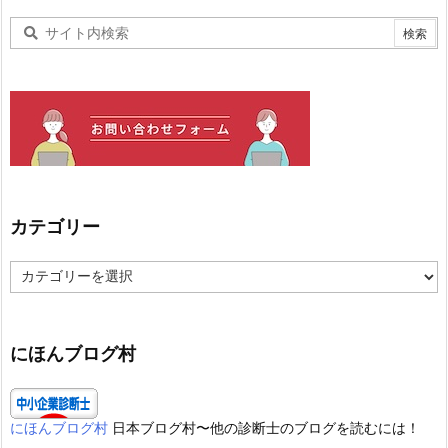
カテゴリー
カ
テ
ゴ
リ
ー
にほんブログ村
にほんブログ村
日本ブログ村〜他の診断士のブログを読むには！