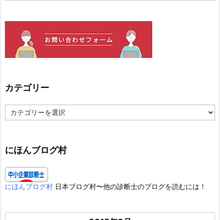
カテゴリー
カ
テ
ゴ
リ
ー
にほんブログ村
にほんブログ村
日本ブログ村〜他の診断士のブログを読むには！