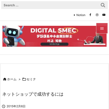
Notion


メニュ

サイド

前へ


ホーム
>

セミナ
次へ

ネットショップで成功するには
検索

2015年2月6日