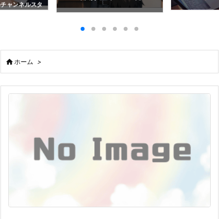
beチャンネルスタ

ホーム
>