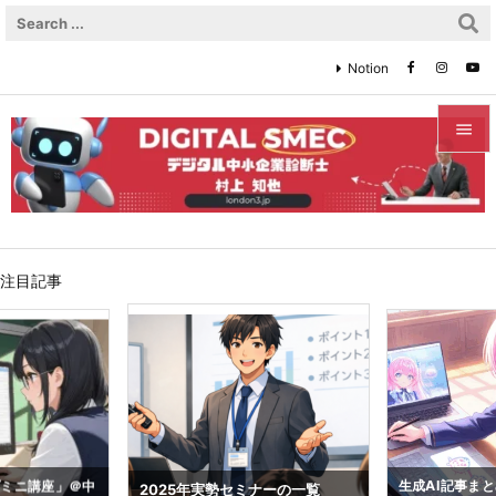
Notion


メニュ

サイド
注目記事

前へ

次へ

検索
プミニ講座」＠中
生成AI記事ま
2025年実勢セミナーの一覧