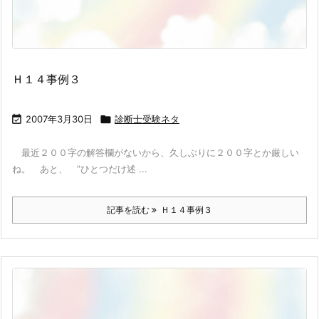
Ｈ１４事例３

2007年3月30日

診断士受験ネタ
最近２００字の解答欄がないから、久しぶりに２００字とか厳しい
ね。 あと、 ”ひとつだけ述 ...
記事を読む
Ｈ１４事例３