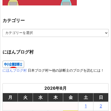
カテゴリー
カ
テ
ゴ
リ
ー
にほんブログ村
にほんブログ村
日本ブログ村〜他の診断士のブログを読むには！
2026年8月
月
火
水
木
金
土
日
1
2