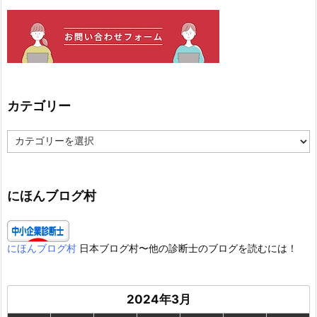
カテゴリー
カ
テ
ゴ
リ
ー
にほんブログ村
にほんブログ村
日本ブログ村〜他の診断士のブログを読むには！
2024年3月