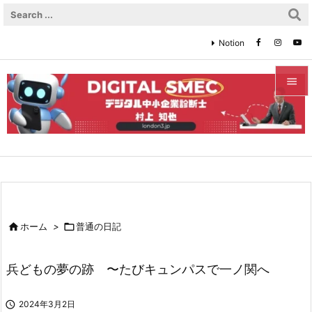
Notion


メニュ

サイド

前へ


ホーム
>

普通の日記
次へ

兵どもの夢の跡 〜たびキュンパスで一ノ関へ
検索

2024年3月2日