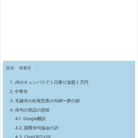
目次
1.
JRのキュンパスで１日乗り放題１万円
2.
中尊寺
3.
毛越寺の松尾芭蕉の句碑〜夢の跡
4.
俳句の英語の意味
4.1.
Google翻訳
4.2.
国際俳句協会の訳
4.3.
ChatGPTの訳