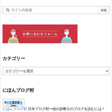
カテゴリー
カ
テ
ゴ
リ
ー
にほんブログ村
にほんブログ村
日本ブログ村〜他の診断士のブログを読むには！