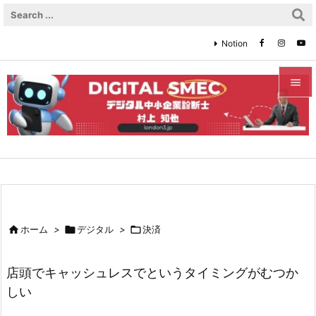
Notion


メニュ

サイド

前へ


ホーム
>

デジタル
>

決済
次へ

店頭でキャッシュレスでというタイミングがむつか
検索
しい