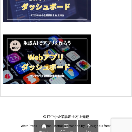
©
IT中小企業診断士村上知也



WordPress Luxeritas Theme is provided by "
Thought is free
".
メニュー
上へ
ホーム