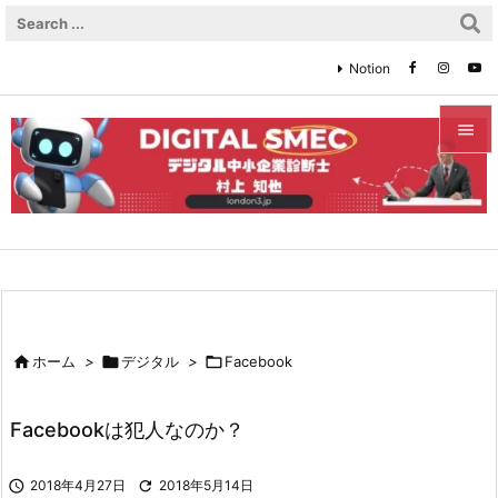
Notion


メニュ

サイド

前へ


ホーム
>

デジタル
>

Facebook
次へ

Facebookは犯人なのか？
検索

2018年4月27日

2018年5月14日