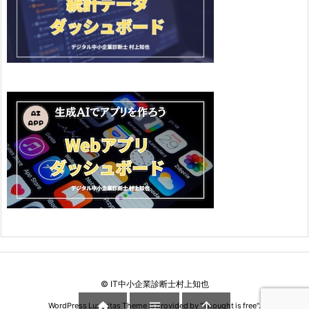
©
IT中小企業診断士村上知也



WordPress Luxeritas Theme is provided by "
Thought is free
".