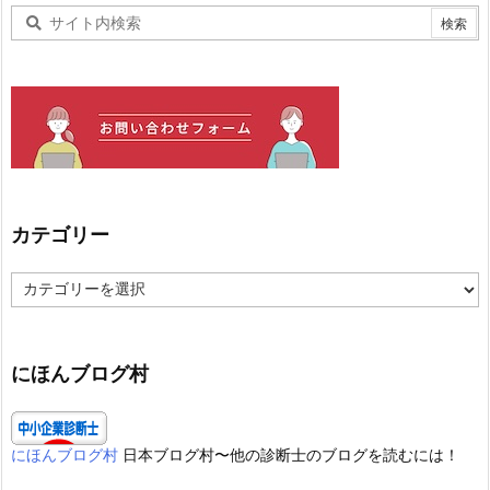
カテゴリー
カ
テ
ゴ
リ
ー
にほんブログ村
にほんブログ村
日本ブログ村〜他の診断士のブログを読むには！