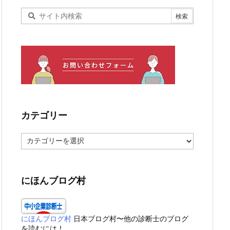
カテゴリー
カ
テ
ゴ
リ
ー
にほんブログ村
にほんブログ村
日本ブログ村〜他の診断士のブログ
を読むには！