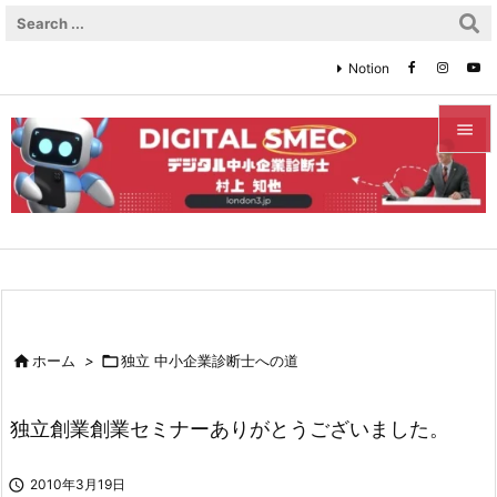
Notion


メニュ

サイド

前へ


ホーム
>

独立 中小企業診断士への道
次へ

独立創業創業セミナーありがとうございました。
検索

2010年3月19日