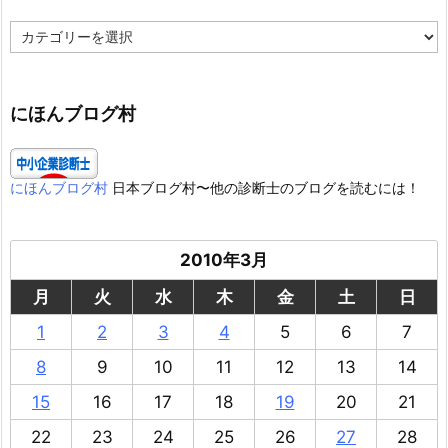
カ
テ
ゴ
リ
ー
にほんブログ村
にほんブログ村
日本ブログ村〜他の診断士のブログを読むには！
2010年3月
月
火
水
木
金
土
日
1
2
3
4
5
6
7
8
9
10
11
12
13
14
15
16
17
18
19
20
21
22
23
24
25
26
27
28