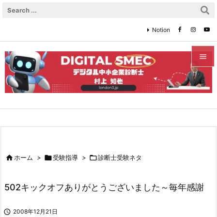
Notion


メニュ

サイド

前へ


ホーム
>

受験指導
>

診断士受験ネタ
次へ

502キックオフありがとうございました～毎年感謝
検索

2008年12月21日