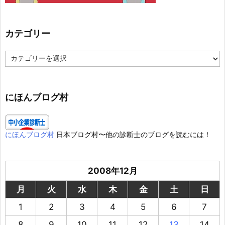
カテゴリー
カ
テ
ゴ
リ
ー
にほんブログ村
にほんブログ村
日本ブログ村〜他の診断士のブログを読むには！
2008年12月
月
火
水
木
金
土
日
1
2
3
4
5
6
7
8
9
10
11
12
13
14