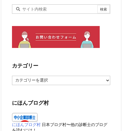
カテゴリー
カ
テ
ゴ
リ
ー
にほんブログ村
にほんブログ村
日本ブログ村〜他の診断士のブログ
を読むには！