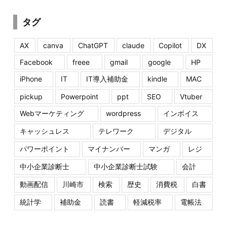
タグ
AX
canva
ChatGPT
claude
Copilot
DX
Facebook
freee
gmail
google
HP
iPhone
IT
IT導入補助金
kindle
MAC
pickup
Powerpoint
ppt
SEO
Vtuber
Webマーケティング
wordpress
インボイス
キャッシュレス
テレワーク
デジタル
パワーポイント
マイナンバー
マンガ
レジ
中小企業診断士
中小企業診断士試験
会計
動画配信
川崎市
検索
歴史
消費税
白書
統計学
補助金
読書
軽減税率
電帳法