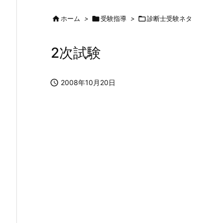

ホーム
>

受験指導
>

診断士受験ネタ
2次試験

2008年10月20日