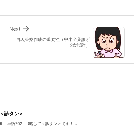

Next
再現答案作成の重要性（中小企業診断
士2次試験）
て＜診タン＞
士単語702 (略して＜診タン＞です！ ...