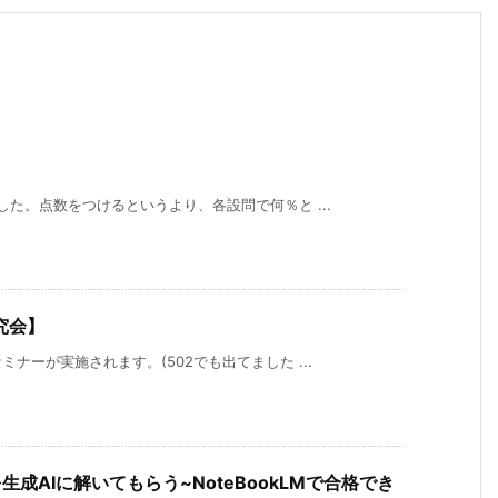
た。点数をつけるというより、各設問で何％と ...
究会】
ナーが実施されます。(502でも出てました ...
成AIに解いてもらう~NoteBookLMで合格でき