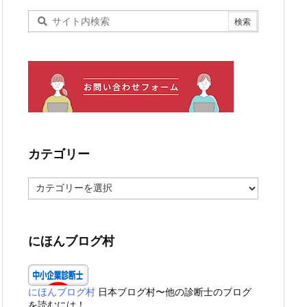
カテゴリー
カ
テ
ゴ
リ
ー
にほんブログ村
にほんブログ村
日本ブログ村〜他の診断士のブログ
を読むには！