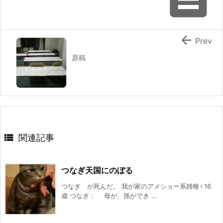

Prev
原稿

関連記事
つなぎ天国にのぼる
つなぎ が死んだ。 我が家のアメショー系雑種♀16
歳 つなぎ： 母が、孫ができ ...