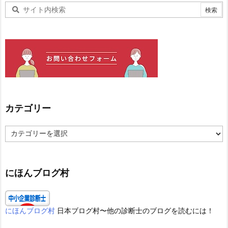
カテゴリー
カ
テ
ゴ
リ
ー
にほんブログ村
にほんブログ村
日本ブログ村〜他の診断士のブログを読むには！