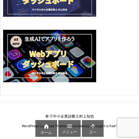
©
IT中小企業診断士村上知也



WordPress Luxeritas Theme is provided by "
Thought is free
".
メニュー
上へ
ホーム