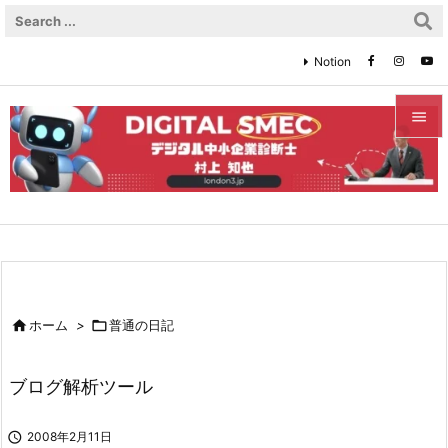
Notion


メニュ

サイド

前へ


ホーム
>

普通の日記
次へ

ブログ解析ツール
検索

2008年2月11日