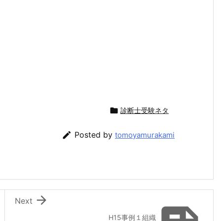

診断士受験ネタ

Posted by
tomoyamurakami

Next
H15事例１組織