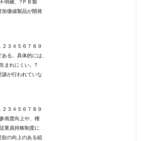
不明確、?ＰＢ製
付加価値製品が開発
１２３４５６７８９
である。具体的には、
生まれにくい。?
委譲が行われていな
１２３４５６７８９
の参画度向上や、権
や従業員持株制度に
意欲の向上のある組