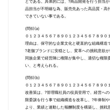
とである。具体的には、?商品開発を行う担当が
品担当が不明確な為、販売先あった高品質・高
できていない事である。
(問6)(a)
０１２３４５６７８９０１２３４５６７８９０
理由は、保守的な企業文化と硬直的な組織構造
?老舗ブランドに安穏とし、変革への挑戦意欲が
同族企業で経営陣に権限が集中し、適切な権限
い、と考えられる。
(問6)(b)
０１２３４５６７８９０１２３４５６７８９０
改善策は、?管理職社員の役員登用で、経営へ
限委譲を行う事で組織構造を改革し、?年俸制
より、業績と連動した報酬制度を構築し、挑戦