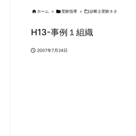

ホーム
>

受験指導
>

診断士受験ネタ
H13-事例１組織

2007年7月24日