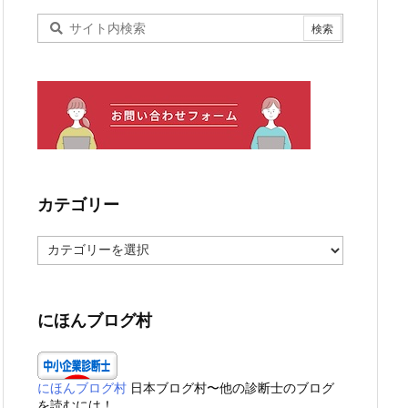
カテゴリー
カ
テ
ゴ
リ
ー
にほんブログ村
にほんブログ村
日本ブログ村〜他の診断士のブログ
を読むには！