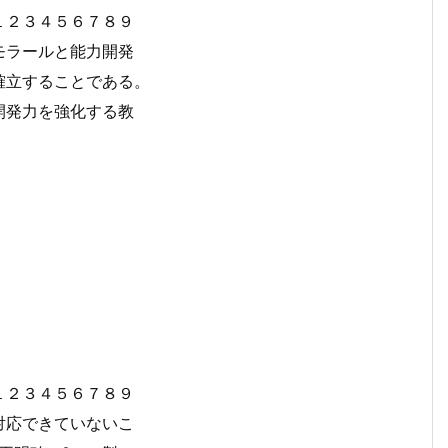
１２３４５６７８９
モラールと能力開発
確立することである。
開発力を強化する教
１２３４５６７８９
対応できていないこ