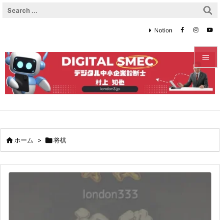
Notion


メニュ

サイド

前へ

ホーム
>

将棋

次へ

検索