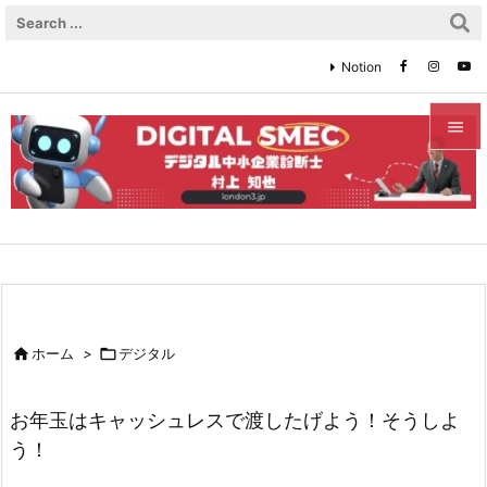
Notion


メニュ

サイド

前へ


ホーム
>

デジタル
次へ

お年玉はキャッシュレスで渡したげよう！そうしよ
検索
う！