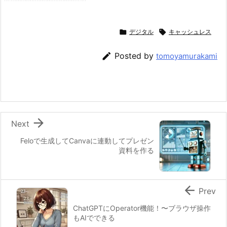

デジタル

キャッシュレス

Posted by
tomoyamurakami

Next
Feloで生成してCanvaに連動してプレゼン
資料を作る

Prev
ChatGPTにOperator機能！〜ブラウザ操作
もAIでできる