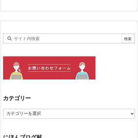
カテゴリー
カ
テ
ゴ
リ
ー
にほんブログ村