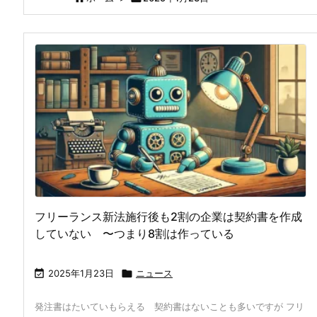
フリーランス新法施行後も2割の企業は契約書を作成
していない 〜つまり8割は作っている

2025年1月23日

ニュース
発注書はたいていもらえる 契約書はないことも多いですが フリ