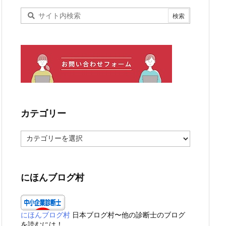
カテゴリー
カ
テ
ゴ
リ
ー
にほんブログ村
にほんブログ村
日本ブログ村〜他の診断士のブログ
を読むには！