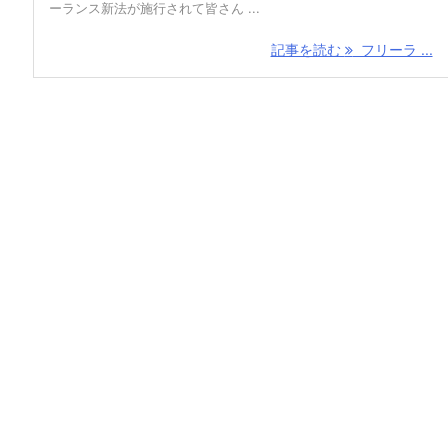
ーランス新法が施行されて皆さん ...
記事を読む
フリーラ ...