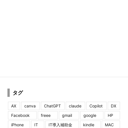
タグ
AX
canva
ChatGPT
claude
Copilot
DX
Facebook
freee
gmail
google
HP
iPhone
IT
IT導入補助金
kindle
MAC