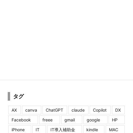
タグ
AX
canva
ChatGPT
claude
Copilot
DX
Facebook
freee
gmail
google
HP
iPhone
IT
IT導入補助金
kindle
MAC