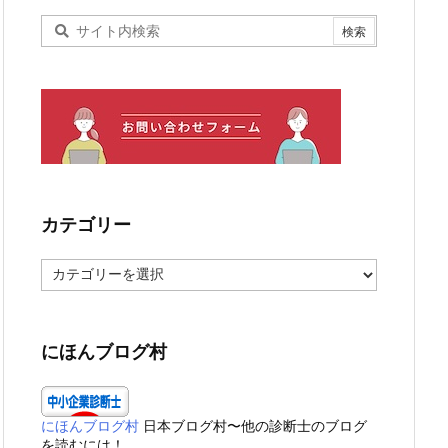
カテゴリー
カ
テ
ゴ
リ
ー
にほんブログ村
にほんブログ村
日本ブログ村〜他の診断士のブログ
を読むには！