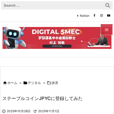
Notion


メニュ

サイド

前へ


ホーム
>

デジタル
>

決済
次へ

ステーブルコインJPYCに登録してみた
検索

2025年10月28日

2025年11月1日