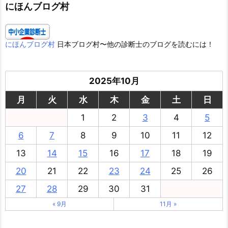
ー
にほんブログ村
にほんブログ村
日本ブログ村〜他の診断士のブログを読むには！
2025年10月
月
火
水
木
金
土
日
1
2
3
4
5
6
7
8
9
10
11
12
13
14
15
16
17
18
19
20
21
22
23
24
25
26
27
28
29
30
31
« 9月
11月 »