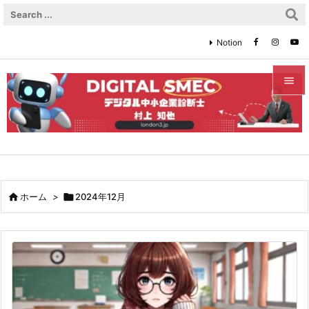
Notion


メニュ

サイド

前へ

ホーム
>

2024年12月

次へ

検索