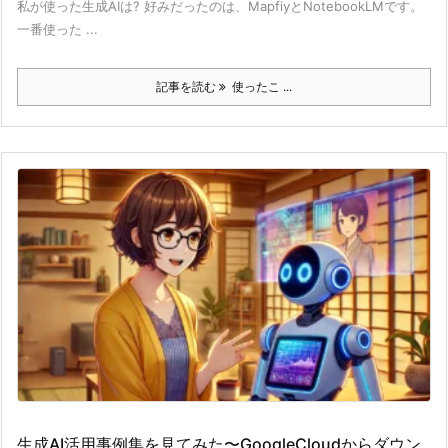
私が使った生成AIは? 好みだったのは、MapfiyとNotebookLMです。
一番使った ...
記事を読む
使ったこ ...
生成AI活用事例集を見てみた〜GoogleCloudからダウン