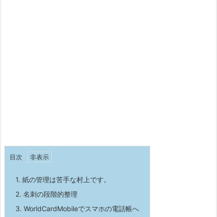
目次
1.
紙の管理は苦手な村上です。
2.
名刺の段階的整理
3.
WorldCardMobileでスマホの電話帳へ