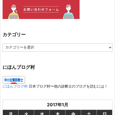
カテゴリー
カ
テ
ゴ
リ
ー
にほんブログ村
にほんブログ村
日本ブログ村〜他の診断士のブログを読むには！
2017年1月
月
火
水
木
金
土
日