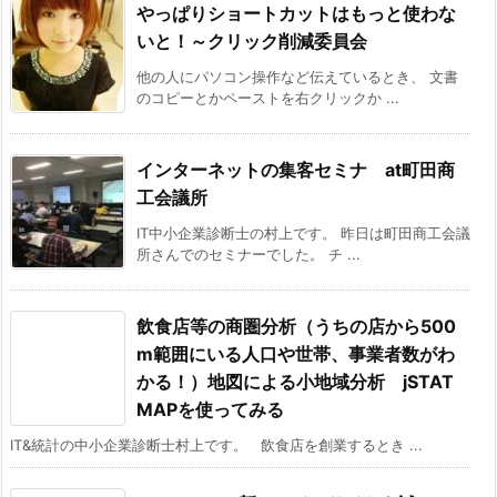
やっぱりショートカットはもっと使わな
いと！～クリック削減委員会
他の人にパソコン操作など伝えているとき、 文書
のコピーとかペーストを右クリックか ...
インターネットの集客セミナ at町田商
工会議所
IT中小企業診断士の村上です。 昨日は町田商工会議
所さんでのセミナーでした。 チ ...
飲食店等の商圏分析（うちの店から500
m範囲にいる人口や世帯、事業者数がわ
かる！）地図による小地域分析 jSTAT
MAPを使ってみる
IT&統計の中小企業診断士村上です。 飲食店を創業するとき ...