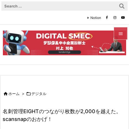
Notion


メニュ

サイド

前へ


ホーム
>

デジタル
次へ

名刺管理EIGHTのつながり枚数が2,000を越えた。
検索
scansnapのおかげ！