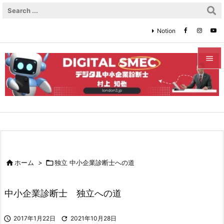
Notion


メニュ

サイド

前へ


ホーム
>

独立 中小企業診断士への道
次へ

中小企業診断士 独立への道
検索

2017年1月22日

2021年10月28日