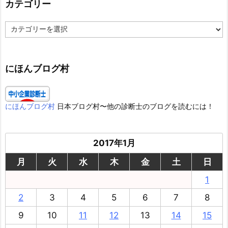
カテゴリー
カ
テ
ゴ
リ
ー
にほんブログ村
にほんブログ村
日本ブログ村〜他の診断士のブログを読むには！
2017年1月
月
火
水
木
金
土
日
1
2
3
4
5
6
7
8
9
10
11
12
13
14
15