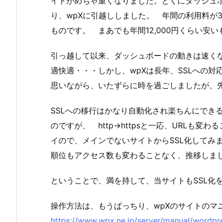
イトがめちゃ重くなりました。とくにダッシュ
り、wpXに引越ししました。 年間の利用料が3,
ものです。 まあでも年間12,000円くらい安
引っ越して以来、ダッシュボードの動きは速くな
適快適・・・しかし、wpXは長年、SSLへの
思いながら、いたずらに時を過ごしましたが、先
SSLへの移行はかなり自動化され楽ちんにでき
のですが、 http→httpsと一応、URLも
イので、メインでないサイトからSSL化してみ
順位もアクセス数も変わることなく、推移しま
ということで、満を持して、当サイトもSSL化
操作方法は、もうばっちり、wpXのサイトのマ
https://www.wpx.ne.jp/server/manual/wordpres