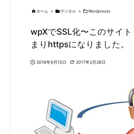

ホーム
>

デジタル
>

Wordpresss
wpXでSSL化〜このサイ
まりhttpsになりました。

2016年9月15日

2017年2月28日