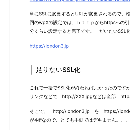
単にSSLに変更するとURLが変更されるので
回のwpXの設定では、ｈｔｔｐからhttpsへ
分くらい設定すると完了です。 だいたいSSL
https://london3.jp
足りないSSL化
これで一括でSSL化が終わればよかったのです
リンクなどで http://XXX.jpgなどは全部、
そこで、 http://london3.jp を https
が4桁なので、とても手動ではデキません。。