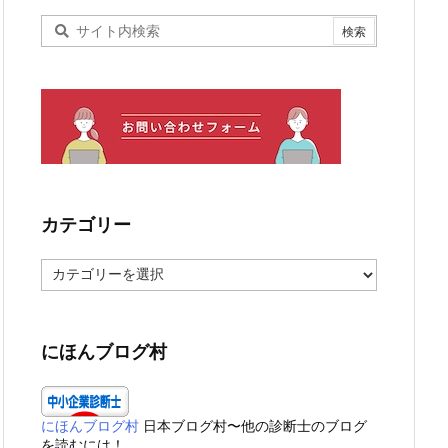
カテゴリー
カ
テ
ゴ
リ
ー
にほんブログ村
にほんブログ村
日本ブログ村〜他の診断士のブログ
を読むには！