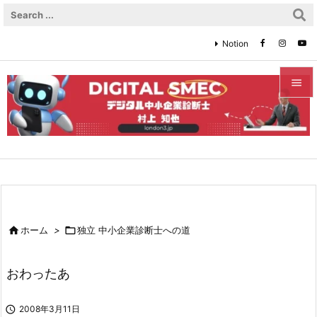
Notion


メニュ

サイド

前へ


ホーム
>

独立 中小企業診断士への道
次へ

おわったあ
検索

2008年3月11日