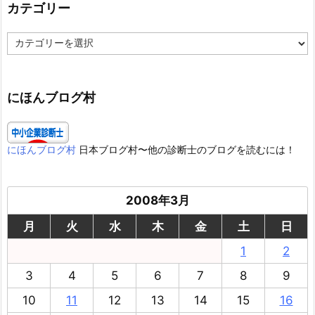
カテゴリー
カ
テ
ゴ
リ
ー
にほんブログ村
にほんブログ村
日本ブログ村〜他の診断士のブログを読むには！
2008年3月
月
火
水
木
金
土
日
1
2
3
4
5
6
7
8
9
10
11
12
13
14
15
16