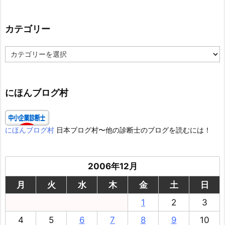
カテゴリー
カ
テ
ゴ
リ
ー
にほんブログ村
にほんブログ村
日本ブログ村〜他の診断士のブログを読むには！
2006年12月
月
火
水
木
金
土
日
1
2
3
4
5
6
7
8
9
10