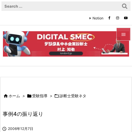
Notion


メニュ

サイド

前へ


ホーム
>

受験指導
>

診断士受験ネタ
次へ

事例4の振り返り
検索

2006年12月7日