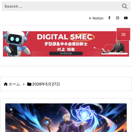
Notion


メニュ

サイド

前へ

ホーム
>

2026年5月27日

次へ

検索