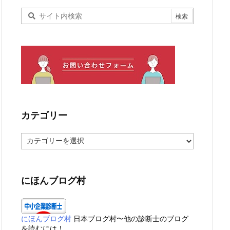
カテゴリー
カ
テ
ゴ
リ
ー
にほんブログ村
にほんブログ村
日本ブログ村〜他の診断士のブログ
を読むには！