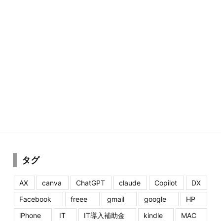
タグ
AX
canva
ChatGPT
claude
Copilot
DX
Facebook
freee
gmail
google
HP
iPhone
IT
IT導入補助金
kindle
MAC