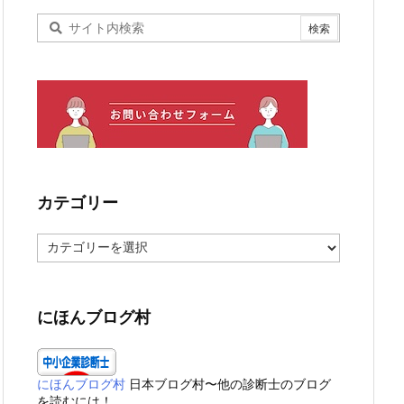
カテゴリー
カ
テ
ゴ
リ
ー
にほんブログ村
にほんブログ村
日本ブログ村〜他の診断士のブログ
を読むには！