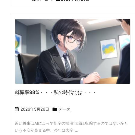
就職率98%・・・私の時代では・・・

2026年5月26日

データ
近い将来はAIによって新卒の採用市場は収縮するのではないかと
いう不安が高まる中、今年は大卒 ...