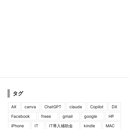
タグ
AX
canva
ChatGPT
claude
Copilot
DX
Facebook
freee
gmail
google
HP
iPhone
IT
IT導入補助金
kindle
MAC