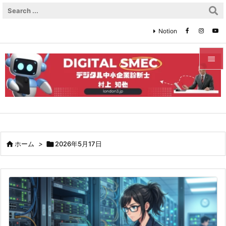
Notion


メニュ

サイド

前へ

ホーム
>

2026年5月17日

次へ

検索