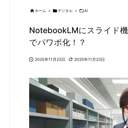

ホーム
>

デジタル
>

AI
NotebookLMにスライ
でパワポ化！？

2025年11月22日

2025年11月23日