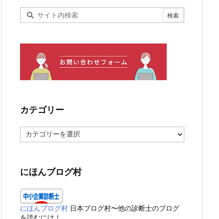
カテゴリー
カ
テ
ゴ
リ
ー
にほんブログ村
にほんブログ村
日本ブログ村〜他の診断士のブログ
を読むには！