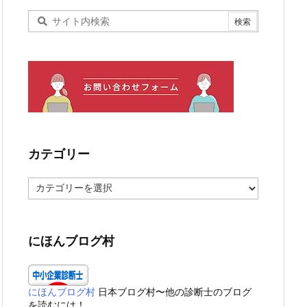
カテゴリー
カ
テ
ゴ
リ
ー
にほんブログ村
にほんブログ村
日本ブログ村〜他の診断士のブログ
を読むには！