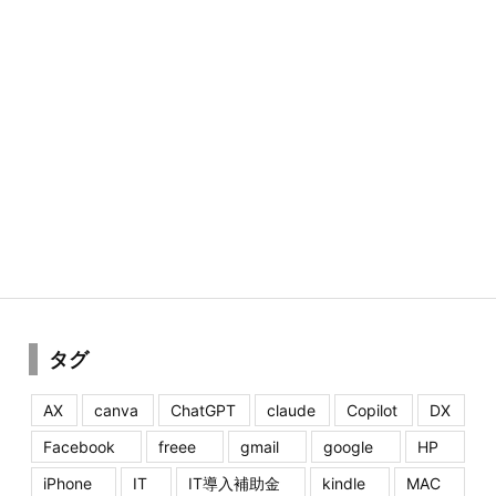
タグ
AX
canva
ChatGPT
claude
Copilot
DX
Facebook
freee
gmail
google
HP
iPhone
IT
IT導入補助金
kindle
MAC