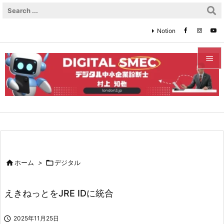
Notion


メニュ

サイド

前へ


ホーム
>

デジタル
次へ

えきねっとをJRE IDに統合
検索

2025年11月25日