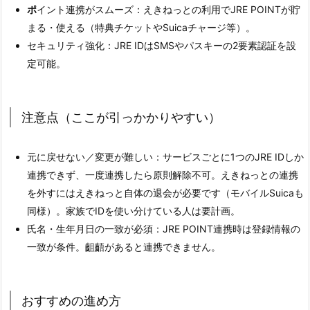
ポ
イント連携がスムーズ：えきねっとの利用でJRE POINTが貯
まる・使える（特典チケットやSuicaチャージ等）。
セキュリティ強化：JRE IDはSMSやパスキーの2要素認証を設
定可能。
注意点（ここが引っかかりやすい）
元に戻せない／変更が難しい：サービスごとに1つのJRE IDしか
連携できず、一度連携したら原則解除不可。えきねっとの連携
を外すにはえきねっと自体の退会が必要です（モバイルSuicaも
同様）。家族でIDを使い分けている人は要計画。
氏名・生年月日の一致が必須：JRE POINT連携時は登録情報の
一致が条件。齟齬があると連携できません。
おすすめの進め方