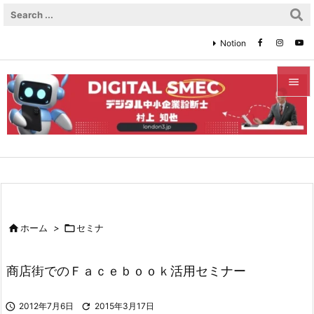
Notion


メニュ

サイド

前へ


ホーム
>

セミナ
次へ

商店街でのＦａｃｅｂｏｏｋ活用セミナー
検索

2012年7月6日

2015年3月17日