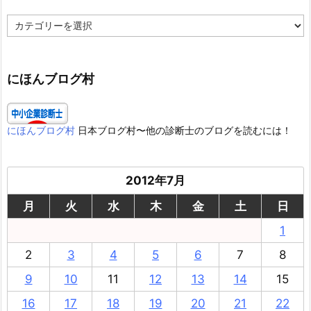
カ
テ
ゴ
リ
ー
にほんブログ村
にほんブログ村
日本ブログ村〜他の診断士のブログを読むには！
2012年7月
月
火
水
木
金
土
日
1
2
3
4
5
6
7
8
9
10
11
12
13
14
15
16
17
18
19
20
21
22